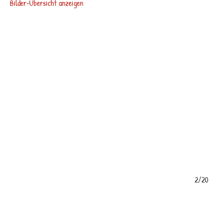
Bilder-Übersicht anzeigen
/20
2/20