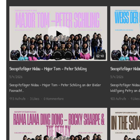
Üben der kakophonischen Klänge haben wir uns langsam unter d
Guggenfestival in Spreitenbach. Viel Freude bereiten uns auch die Besuche von Fasnachtsanlässen und Guggentreffen in der ganzen Schweiz, und ganz speziell der Auslandauftritte in Schliengen (D),Arlon (B)
und Dahn(D) zudem ist noch 2019 den Carneval von Chalon sur
02:40
Seespitzfäger Nidau - Major Tom - Peter Schiling
5/4/2026
5/4/2026
Seespitzfäger Nidau - Major Tom - Peter Schiling an der Bieler
Seespitzfäger Nidau 
Fasnacht
Wolfgang Petry an d
Produktion: www.twoinfocus.ch
Produktion: www.two
173 Aufrufe
•
3 Likes
•
0 Kommentare
103 Aufrufe
•
1 Likes