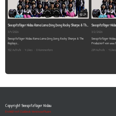
02:29
Seespitzfäger Nidau Rama Lama Ding Dong Rocky Sharpe & The Replays
Seespitzfäger Nid
3/4/2026
3/2/2026
Seespitzfäger Nidau Rama Lama Ding Dong Rocky Sharpe & The
Replays
Produziert von www.
Produktion: twoinfocus.ch/
132 Aufrufe
•
4 Likes
•
0 Kommentare
289 Aufrufe
•
1 Likes
Copyright Seespitzfäger Nidau
Erstellt mit ClubDesk Vereinssoftware