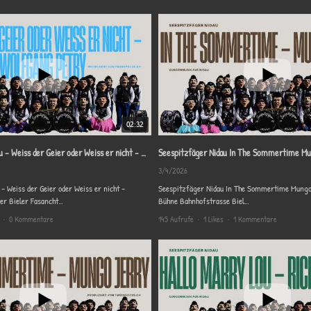
en erfolgreichen Cliquen Biel's etabliert. Was sich mit Spitzenplätzen am Bieler Schni
 Saone(F) dazu.
02:32
Seespitzfäger Nidau - Weiss der Geier oder Weiss er nicht - Wolfgang Petry
Seespitzfäger Nidau In The Sommertime Mu
3/4/2026
- Weiss der Geier oder Weiss er nicht -
Seespitzfäger Nidau In T
er Bieler Fasancht
Bühne Bahnhofstrasse Biel
infocus.ch
Produktion: twoinfocus.ch
•
0 Kommentare
145 Aufrufe
•
1 Likes
•
1 Kommentare