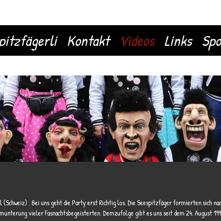
pitzfägerli
Kontakt
Videos
Links
Spo
 los. Die Seespitzfäger formierten sich nach einem typischen Stammtischgeplauder und nach der
nachtsbegeisterten. Demzufolge gibt es uns seit dem 24. August 1990. Dank Fortschritten beim Nähen der Kostüme und 