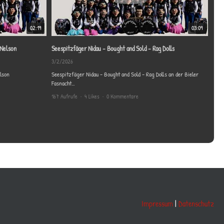
Seespitzfä
3/11/2025
02:19
03:09
125 Aufrufe
 Nelson
Seespitzfäger Nidau - Bought and Sold - Rag Dolls
3/2/2026
ou - Ricky Nelson
Seespitzfäger Nidau - Bought and Sold - Rag Dolls an der Bieler
Fasnacht
Produktion: twoinfocus.ch/
167 Aufrufe
•
4 Likes
•
0 Kommentare
Impressum
|
Datenschutz