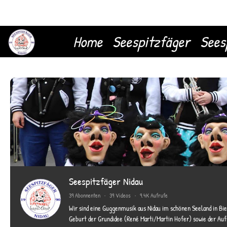
Home
Seespitzfäger
Sees
Seespitzfäger Nidau
39 Abonnenten
•
39 Videos
•
9.4K Aufrufe
Wir sind eine Guggenmusik aus Nidau im schönen Seeland in Biel (Schweiz) . Bei uns geht die Party erst Richtig
Geburt der Grundidee (René Marti/Martin Hofer) sowie der Aufmunterung vieler Fas