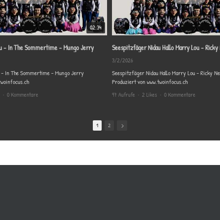
02:34
au - In The Sommertime - Mungo Jerry
Seespitzfäger Nidau Hallo Marry Lou - Ricky
3/2/2026
Seespitzfäger Nidau - In The Sommertime - Mungo Jerry
Seespitzfäger Nidau Hallo Marry L
twoinfocus.ch
Produziert von www.twoinfocus.ch
•
0 Kommentare
97 Aufrufe
•
2 Likes
•
0 Kommentare
1
2